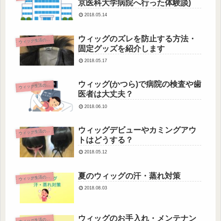
京医科大学病院へ行った体験談)
2018.05.14
ウィッグのズレを防止する方法・
ウ
ィッグ生活のヒント
固定グッズを紹介します
2018.05.17
ウィッグ(かつら)で病院の検査や歯
ウ
ィッグ生活のヒント
医者は大丈夫？
2018.06.10
ウィッグデビューやカミングアウ
ウ
ィッグ生活のヒント
トはどうする？
2018.05.12
夏のウィッグの汗・蒸れ対策
ウ
ィッグ生活のヒント
2018.08.03
ウィッグのお手入れ・メンテナン
ウ
ィッグ生活のヒント