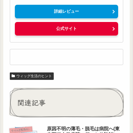
詳細レビュー
公式サイト
ウィッグ生活のヒント
関連記事
原因不明の薄毛・脱毛は病院へ(東
ウ
ィッグ生活のヒント