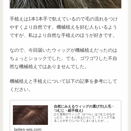
手植えは1本1本手で飢えているので毛の流れをつけ
やすくより自然です。機械植えを好む人もいるよう
ですが、私はより自然な手植えのほうが好きです。
なので、今回届いたウィッグが機械植えだったのは
ちょっとショックでした。でも、ゴワゴワした不自
然な機械植えではありませんでした。
機械植えと手植えについて以下の記事を参考にして
ください。
自然にみえるウィッグの選び方(人毛・
つむじ・総手植え)
ひと昔前のウィッグ（かつら）はつむじがなか
ったり、ネットが見えたりして、ウィッグであ
ることがすぐにバレてしまいましたが、...
ladies-wig.com